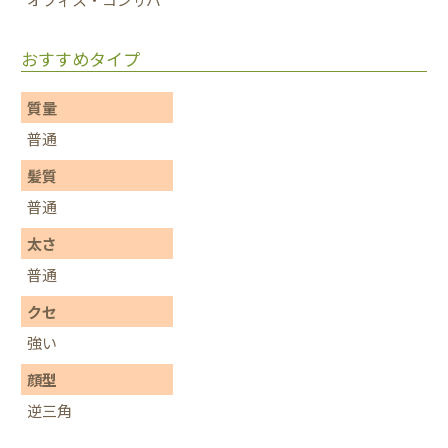
おすすめタイプ
質量
普通
髪質
普通
太さ
普通
クセ
強い
顔型
逆三角