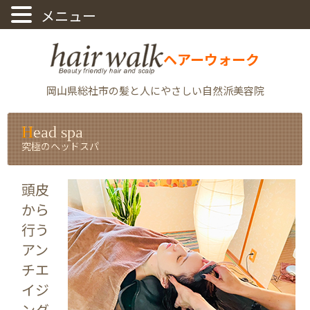
ヘアーウォーク
岡山県総社市の髪と人にやさしい自然派美容院
Head spa
究極のヘッドスパ
頭皮
から
行う
アン
チエ
イジ
ング