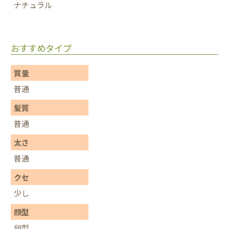
ナチュラル
おすすめタイプ
質量
普通
髪質
普通
太さ
普通
クセ
少し
顔型
卵型